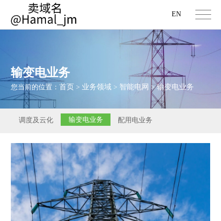
EN
输变电业务
首页
业务领域
智能电网
输变电业务
您当前的位置：
>
>
>
输变电业务
调度及云化
配用电业务