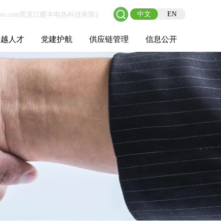
中文
EN
卓越人才
党建护航
供应链管理
信息公开
士后工作站
人才理念
职业成长
校园招聘
社会招聘
招聘动态
党建在线
教育实践
供应链介绍
供应链合作
基本信息
管理架构
人事薪酬
经营成果
重大事项