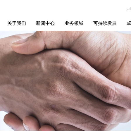
关于我们
新闻中心
业务领域
可持续发展
集团介绍
全球布局
发展历程
资源资质
联系我们
yabo.com黑龙江
媒体聚焦
智能电网
智慧能源
智慧城市
招标信息
ESG报告
博
暖丰电热科技有
限公司新闻