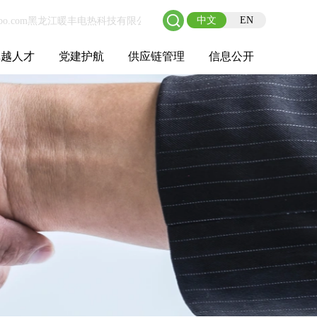
中文
EN
卓越人才
党建护航
供应链管理
信息公开
士后工作站
人才理念
职业成长
校园招聘
社会招聘
招聘动态
党建在线
教育实践
供应链介绍
供应链合作
基本信息
管理架构
人事薪酬
经营成果
重大事项