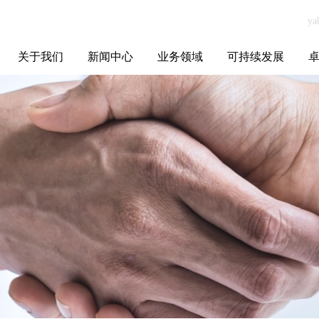
关于我们
新闻中心
业务领域
可持续发展
集团介绍
全球布局
发展历程
资源资质
联系我们
yabo.com黑龙江
媒体聚焦
智能电网
智慧能源
智慧城市
招标信息
ESG报告
博
暖丰电热科技有
限公司新闻