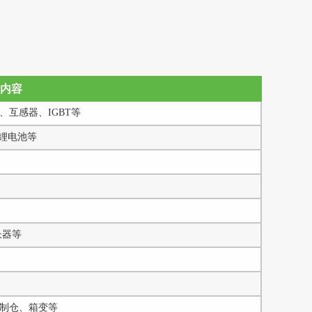
内容
互感器、IGBT等
锂电池等
长器等
制仓、箱变等