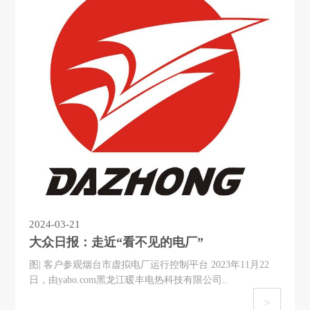
2024-03-21
大众日报：走近“看不见的电厂”
图| 客户参观烟台市虚拟电厂运行控制平台 2023年11月22
日，由yabo.com黑龙江暖丰电热科技有限公司..
>