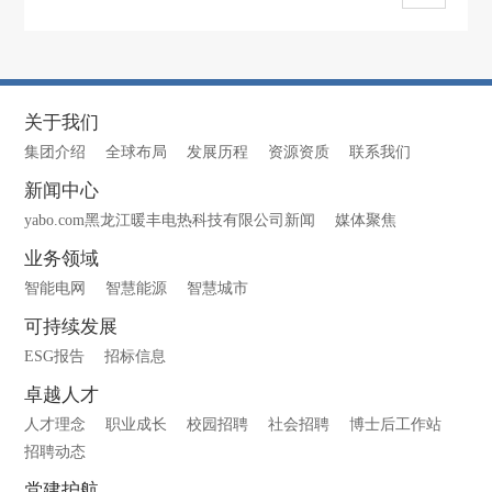
关于我们
集团介绍
全球布局
发展历程
资源资质
联系我们
新闻中心
yabo.com黑龙江暖丰电热科技有限公司新闻
媒体聚焦
业务领域
智能电网
智慧能源
智慧城市
可持续发展
ESG报告
招标信息
卓越人才
人才理念
职业成长
校园招聘
社会招聘
博士后工作站
招聘动态
党建护航