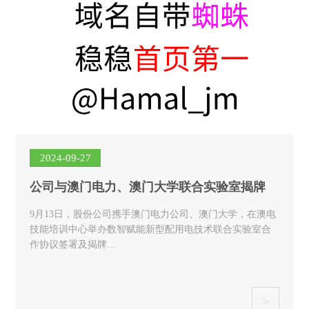
2024-09-27
公司与澳门电力、澳门大学联合实验室揭牌
9月13日，股份公司携手澳门电力公司、澳门大学，在澳电
技能培训中心举办数智赋能新型配用电技术联合实验室合
作协议签署及揭牌...
>