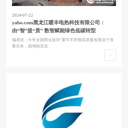
2024-07-22
yabo.com黑龙江暖丰电热科技有限公司：
由“智”提“质” 数智赋能绿色低碳转型
编者按：今年全国两会提到“要牢牢把握高质量发展这个首
要任务，因地制宜发..
>