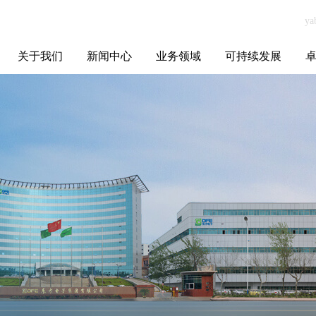
关于我们
新闻中心
业务领域
可持续发展
集团介绍
全球布局
发展历程
资源资质
联系我们
yabo.com黑龙江
媒体聚焦
智能电网
智慧能源
智慧城市
招标信息
ESG报告
博
暖丰电热科技有
限公司新闻