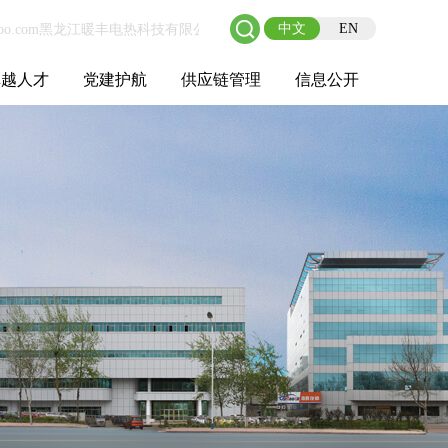
中文
EN
卓越人才
党建护航
供应链管理
信息公开
士后工作站
人才理念
职业成长
校园招聘
社会招聘
招聘动态
党建在线
教育实践
供应链介绍
供应链合作
基本信息
管理架构
人事薪酬
经营成果
重大事项