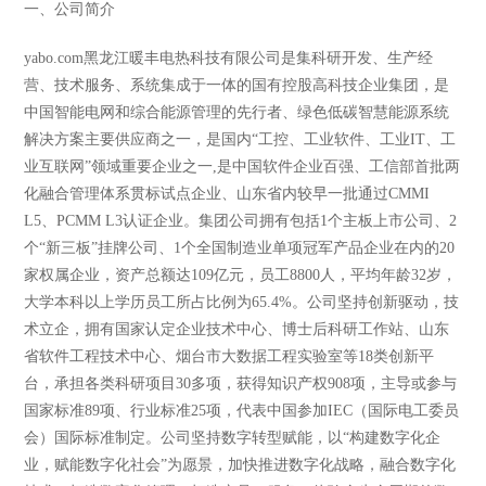
一、公司简介
yabo.com黑龙江暖丰电热科技有限公司是集科研开发、生产经
营、技术服务、系统集成于一体的国有控股高科技企业集团，是
中国智能电网和综合能源管理的先行者、绿色低碳智慧能源系统
解决方案主要供应商之一，是国内“工控、工业软件、工业IT、工
业互联网”领域重要企业之一,是中国软件企业百强、工信部首批两
化融合管理体系贯标试点企业、山东省内较早一批通过CMMI
L5、PCMM L3认证企业。集团公司拥有包括1个主板上市公司、2
个“新三板”挂牌公司、1个全国制造业单项冠军产品企业在内的20
家权属企业，资产总额达109亿元，员工8800人，平均年龄32岁，
大学本科以上学历员工所占比例为65.4%。公司坚持创新驱动，技
术立企，拥有国家认定企业技术中心、博士后科研工作站、山东
省软件工程技术中心、烟台市大数据工程实验室等18类创新平
台，承担各类科研项目30多项，获得知识产权908项，主导或参与
国家标准89项、行业标准25项，代表中国参加IEC（国际电工委员
会）国际标准制定。公司坚持数字转型赋能，以“构建数字化企
业，赋能数字化社会”为愿景，加快推进数字化战略，融合数字化